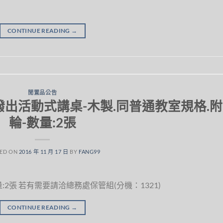
CONTINUE READING
→
閒置品公告
已撥出活動式講桌-木製.同普通教室規格.附
輪-數量:2張
ED ON
2016 年 11 月 17 日
BY
FANG99
:2張 若有需要請洽總務處保管組(分機：1321)
CONTINUE READING
→