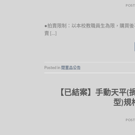
POST
●拍賣限制：以本校教職員生為限，購買後不得
賣 […]
Posted in
閒置品公告
【已結案】手動天平(捐贈品
型)規
POST