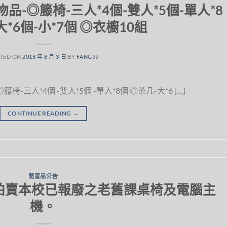
-◎籐椅-三人*4個-雙人*5個-單人*8
*6個-小*7個 ◎衣櫥10組
TED ON
2018 年 8 月 3 日
BY
FANG99
椅-三人*4個 -雙人*5個 -單人*8個 ◎茶几-大*6 […]
CONTINUE READING
→
閒置品公告
拍賣本校已報廢之老舊課桌椅及電腦主
機。