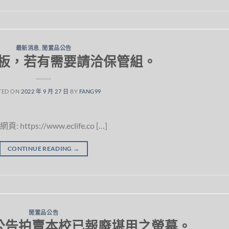
最新消息
,
閒置品公告
板，若有需要請洽保管組。
TED ON
2022 年 9 月 27 日
BY
FANG99
https://www.eclife.co […]
CONTINUE READING
→
閒置品公告
公告拍賣本校已報廢堪用之螢幕。