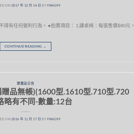
ED ON
2017 年 12 月 14 日
BY
FANG99
有任何營利行為。 ●拍賣項目： 1.課桌椅：每張售價$80元。
CONTINUE READING
→
閒置品公告
無帳)(1600型.1610型.710型.720
格略有不同-數量:12台
ED ON
2016 年 11 月 17 日
BY
FANG99