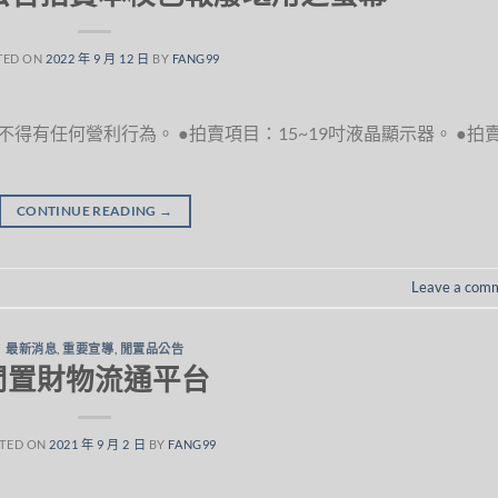
TED ON
2022 年 9 月 12 日
BY
FANG99
得有任何營利行為。 ●拍賣項目：15~19吋液晶顯示器。 ●拍
CONTINUE READING
→
Leave a com
最新消息
,
重要宣導
,
閒置品公告
閒置財物流通平台
TED ON
2021 年 9 月 2 日
BY
FANG99