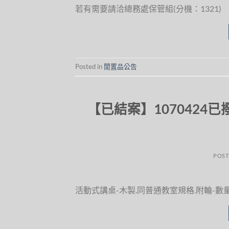
若有需要請洽總務處保管組(分機：1321)
Posted in
閒置品公告
【已結案】1070424
POST
活動式講桌-木製.同普通教室規格.附輪-數量