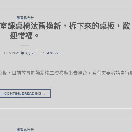
閒置品公告
教室課桌椅汰舊換新，拆下來的桌板，歡
迎惜福。
TED ON
2021 年 8 月 26 日
BY
FANG99
的桌板，目前放置於勤耕樓二樓梯廳出去陽台，若有需要者請自行
CONTINUE READING
→
閒置品公告