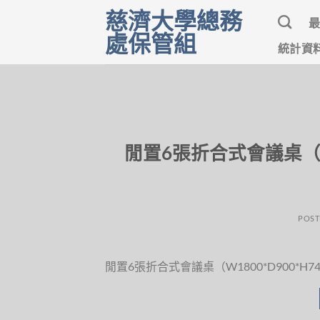
Skip
慈濟大學總務
to
處保管組
content
統計資
閒置6張折合式會議桌（W
POST
閒置6張折合式會議桌（W1800*D900*H