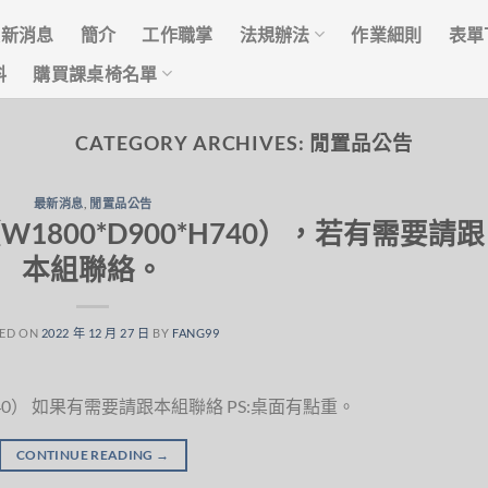
最新消息
簡介
工作職掌
法規辦法
作業細則
表單
料
購買課桌椅名單
CATEGORY ARCHIVES:
閒置品公告
最新消息
,
閒置品公告
1800*D900*H740），若有需要請跟
本組聯絡。
ED ON
2022 年 12 月 27 日
BY
FANG99
740） 如果有需要請跟本組聯絡 PS:桌面有點重。
CONTINUE READING
→