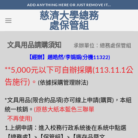
Skip
ADD ANYTHING HERE OR JUST REMOVE IT...
to
慈濟大學總務
content
處保管組
文具用品請購須知
承辦單位：總務處保管組
【經辦】趙皓然/李娟娟(分機11322)
**5,000元以下可自辦採購(113.11.1公
告施行)。
(依據採購管理辦法)
*文具用品(限合約品項)亦可線上申請(購買)，本組
統一核銷。
(原慈大紙本藍色三聯單
不再使用)
1.上網申請：進入校務行政系統後在系統中點選
【總務處】>【保管組】>【庫存品暨文